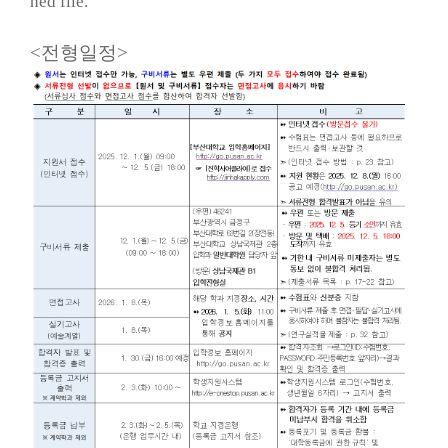
hed file.
<전형일정>