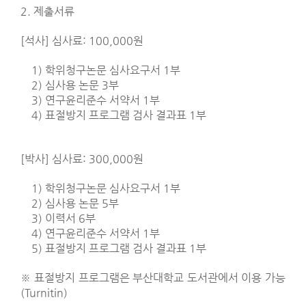
2.
제출서류
[
석사
]
심사료
: 100,000
원
1)
학위청구논문 심사요구서
1
부
2)
심사용 논문
3
부
3)
연구윤리준수 서약서
1
부
4)
표절방지 프로그램 검사 결과표
1
부
[
박사
]
심사료
: 300,000
원
1)
학위청구논문 심사요구서
1
부
2)
심사용 논문
5
부
3)
이력서
6
부
4)
연구윤리준수 서약서
1
부
5)
표절방지 프로그램 검사 결과표
1
부
※
표절방지 프로그램은 부산대학교 도서관에서 이용 가능
(Turnitin)