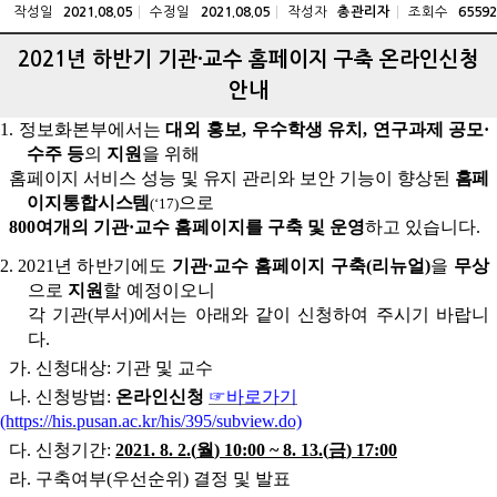
작성일
수정일
작성자
조회수
2021.08.05
2021.08.05
총관리자
65592
2021년 하반기 기관·교수 홈페이지 구축 온라인신청
안내
1.
정보화본부에서는
대외 홍보
,
우수학생 유치
,
연구과제 공모
·
수주 등
의
지원
을 위해
홈페이지 서
비스 성능 및 유지 관리와 보안 기능이 향상된
홈페
이지통합시스템
으로
(‘17)
800
여개의 기관
·
교수 홈페이지를 구축 및 운영
하고 있습니다
.
2.
2021
년 하반기에도
기관
·
교수 홈페이지 구축
(
리뉴얼
)
을
무상
으로
지원
할 예정이
오니
각 기관
(
부서
)
에서는 아래와 같이 신청하여 주시기 바랍니
다
.
가
.
신청대상
:
기관 및 교수
나
.
신청방법
:
온라인신청
☞
바로가기
(https://his.pusan.ac.kr/his/395/subview.do)
다
.
신청기간
:
2021. 8. 2.(
월
) 10:00 ~ 8. 13.(
금
) 17:00
라
.
구축여부
(
우선순위
)
결정 및 발표