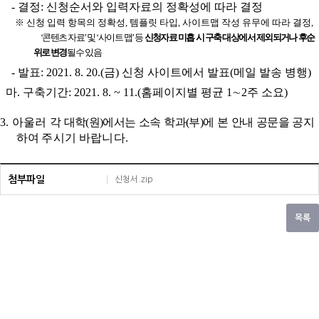
-
결정
:
신청순서와 입력자료의 정확성에 따라 결정
※
신청 입력 항목의 정확성
,
템플릿 타입
,
사이트맵 작성 유무에 따라 결정
,
‘
콘텐츠 자료
’
및
‘
사이트 맵
’
등
신청자료 미흡 시 구축 대상에서 제외되거나 후순
위로 변경
될 수 있음
-
발표
: 2021. 8. 20.(
금
)
신청 사이트에서 발표
(
메일 발송 병행
)
마
.
구축기간
: 2021. 8. ~ 11.(
홈페이지별 평균
1
∼
2
주 소요
)
3.
아울러
각 대학
(
원
)
에서는 소속 학과
(
부
)
에 본 안내 공문을
공지
하여
주
시기 바랍니다.
첨부파일
신청서.zip