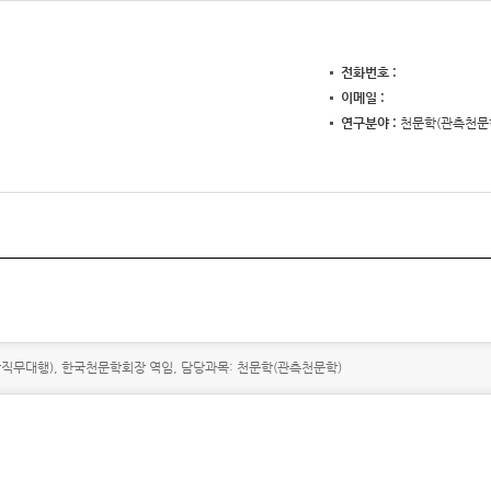
전화번호
이메일
연구분야
천문학(관측천문
총장(총장직무대행), 한국천문학회장 역임, 담당과목: 천문학(관측천문학)