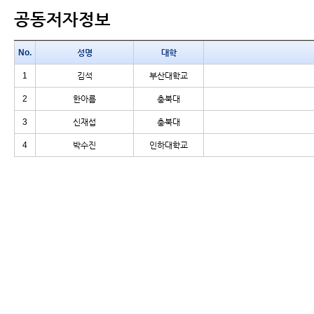
공동저자정보
No.
성명
대학
1
김석
부산대학교
2
한아름
충북대
3
신재섭
충북대
4
박수진
인하대학교