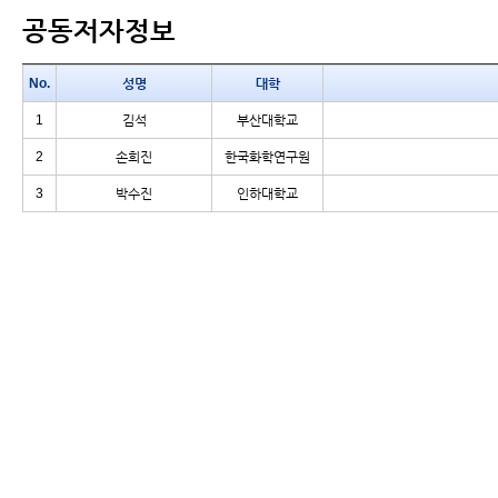
공동저자정보
No.
성명
대학
1
김석
부산대학교
2
손희진
한국화학연구원
3
박수진
인하대학교