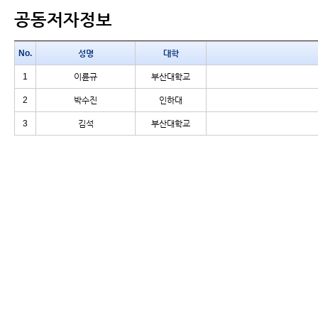
공동저자정보
No.
성명
대학
1
이륜규
부산대학교
2
박수진
인하대
3
김석
부산대학교