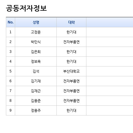
공동저자정보
No.
성명
대학
1
고정윤
한기대
2
박민식
전자부품연
3
김은희
한기대
4
정보옥
한기대
5
김석
부산대학교
6
김기재
전자부품연
7
김재근
전자부품연
8
김용준
전자부품연
9
정용주
한기대