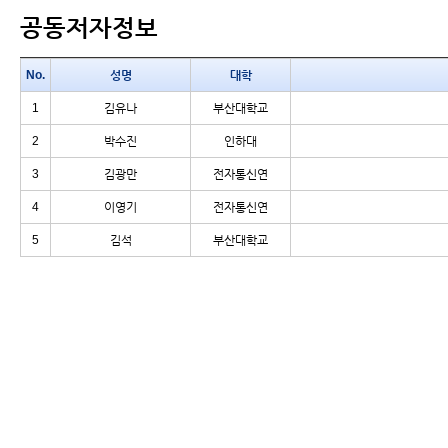
공동저자정보
No.
성명
대학
1
김유나
부산대학교
2
박수진
인하대
3
김광만
전자통신연
4
이영기
전자통신연
5
김석
부산대학교