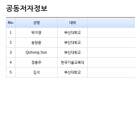
공동저자정보
No.
성명
대학
1
박지영
부산대학교
2
송창윤
부산대학교
3
Qizhong Sun
부산대학교
4
정용주
한국기술교육대
5
김석
부산대학교