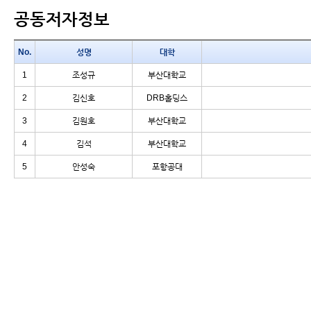
공동저자정보
No.
성명
대학
1
조성규
부산대학교
2
김신호
DRB홀딩스
3
김원호
부산대학교
4
김석
부산대학교
5
안성숙
포항공대