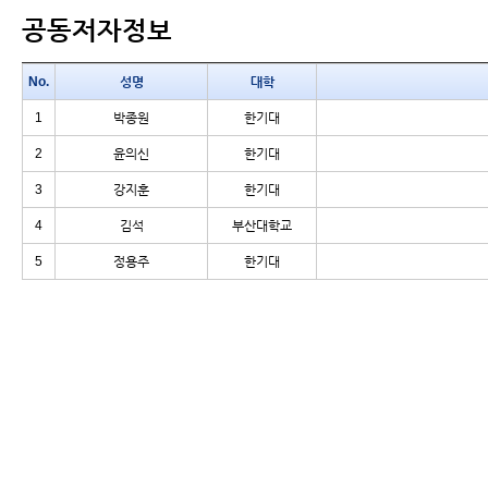
공동저자정보
No.
성명
대학
1
박종원
한기대
2
윤의신
한기대
3
강지훈
한기대
4
김석
부산대학교
5
정용주
한기대