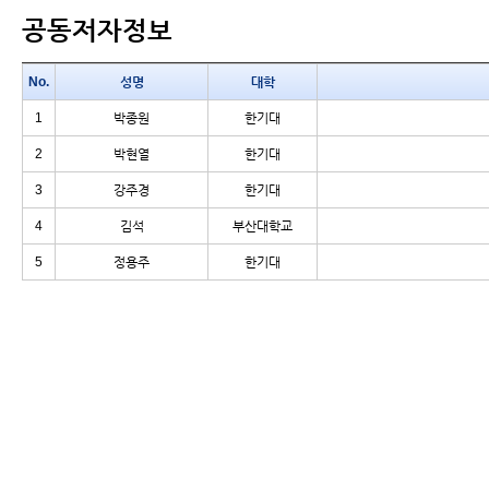
공동저자정보
No.
성명
대학
1
박종원
한기대
2
박현열
한기대
3
강주경
한기대
4
김석
부산대학교
5
정용주
한기대