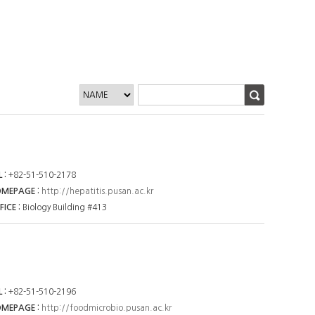
L
+82-51-510-2178
OMEPAGE
http://hepatitis.pusan.ac.kr
FICE
Biology Building #413
L
+82-51-510-2196
OMEPAGE
http://foodmicrobio.pusan.ac.kr