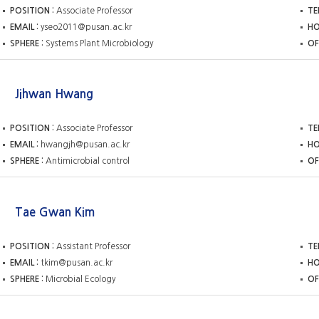
POSITION
Associate Professor
TE
EMAIL
yseo2011@pusan.ac.kr
H
SPHERE
Systems Plant Microbiology
OF
Jihwan Hwang
POSITION
Associate Professor
TE
EMAIL
hwangjh@pusan.ac.kr
H
SPHERE
Antimicrobial control
OF
Tae Gwan Kim
POSITION
Assistant Professor
TE
EMAIL
tkim@pusan.ac.kr
H
SPHERE
Microbial Ecology
OF