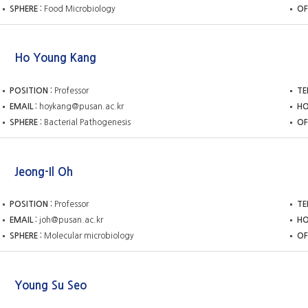
SPHERE
Food Microbiology
OF
Ho Young Kang
POSITION
Professor
TE
EMAIL
hoykang@pusan.ac.kr
H
SPHERE
Bacterial Pathogenesis
OF
Jeong-Il Oh
POSITION
Professor
TE
EMAIL
joh@pusan.ac.kr
H
SPHERE
Molecular microbiology
OF
Young Su Seo