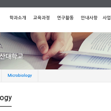
학과소개
교육과정
연구활동
안내사항
사업
학과소개
과정소개
연구실소개
공지사항
인사
발자취
교육과정
연구성과
초청세미나
사업
교수진
장학
연구관련사
자유게시판
연혁
부산대학교
이트
발전계획 및
취업게시판
사업
비전
오시
학과위치 및
Microbiology
연락
연구
보
logy