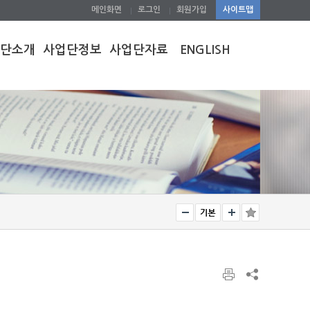
메인화면
로그인
회원가입
사이트맵
단소개
사업단정보
사업단자료
ENGLISH
말
교육
공지사항
INTRODUC
TION
개요
연구
공개자료실
FACULTY
기대효과
포토겔러리
CURRICULU
M
단조직
예산집행
Q&A
는 길
시설정