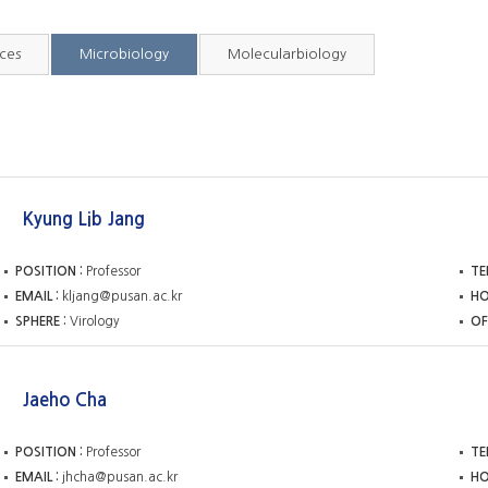
nces
Microbiology
Molecularbiology
Kyung Lib Jang
POSITION
Professor
TE
EMAIL
kljang@pusan.ac.kr
H
SPHERE
Virology
OF
Jaeho Cha
POSITION
Professor
TE
EMAIL
jhcha@pusan.ac.kr
H