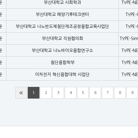
문
부산대학교 사회학과
TYPE-N
문
부산대학교 해양기후테크센터
TYPE-
문
부산대학교 나노반도체첨단제조공정융합교육사업단
TYPE-
문
부산대학교 직원협의회
TYPE-Sim
문
부산대학교 나노바이오융합연구소
TYPE-N
문
첨단융합학부
TYPE-N
문
이차전지 혁신융합대학 사업단
TYPE-N
1
2
3
4
5
6
7
8
9