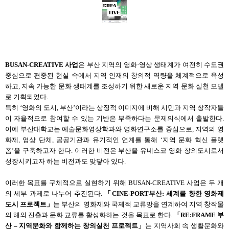
BUSAN-CREATIVE
사업
은 부산 지역의 영화
·
영상 생태계가 여전히 수도권
중심으로 편중된 현실 속에서 지역 인재의 창의적 역량을 체계적으로 육성
하고
,
지속 가능한 문화 생태계를 조성하기 위한 새로운 지역 문화 실천 모델
로 기획되었다
.
특히
‘
영화의 도시
,
부산
’
이라는 상징적 이미지에 비해 시민과 지역 창작자들
이 자율적으로 참여할 수 있는 기반은 부족하다는 문제의식에서 출발한다
.
이에 부산대학교는 예술문화영상학과와 영화연구소를 중심으로
,
지역의 영
화제
,
영상 단체
,
공공기관과 유기적인 연계를 통해
‘
지역 문화 혁신 플랫
폼
’
을 구축하고자 한다
.
이러한 비전은 부산을 유네스코 영화 창의도시로서
성장시키고자 하는 비전과도 맞닿아 있다
.
이러한 목표를 구체적으로 실현하기 위해
BUSAN-CREATIVE
사업은 두 개
의 세부 과제로 나누어 추진된다
.
「
CINE-PORT
부산
:
세계를 향한 영화제
도시 프로젝트
」
는 부산의 영화제와 국제적 교류망을 연계하여 지역 창작물
의 해외 진출과 문화 교류를 활성화하는 것을 목표로 한다
.
「
RE:FRAME
부
산
–
지역문화와 함께하는 창의실천 프로젝트
」
는 지역사회 속 생활문화와