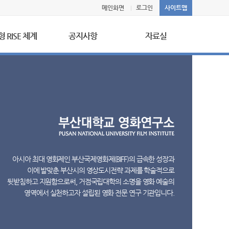
메인화면
로그인
사이트맵
 RISE 체계
공지사항
자료실
공지사항
단행본
보도자료
갤러리
단체
자료실
램
FORM
아시아 최대 영화제인 부산국제영화제(BIFF)의 급속한 성장과
이에 발맞춘 부산시의 영상도시전략 과제를 학술적으로
SERIES
뒷받침하고 지원함으로써, 거점국립대학의 소명을 영화 예술의
영역에서 실천하고자 설립된 영화 전문 연구 기관입니다.