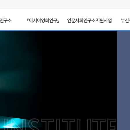
연구소
『아시아영화연구』
인문사회연구소지원사업
부산형
소개
소개
소개
투고 안내
학술대회
비전
투고 규정
CINE-NETWORK ON
협력기관 및 
윤리 규정
출판
교육 프로그
학술지 검색
EACN 아카이브
대외협력사업
CINE-PLAT
BLACKBOX 