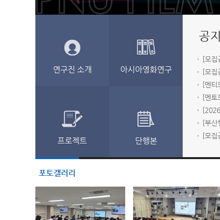
[모집
연구진 소개
아시아영화연구
[부산형
[모집
프로젝트
단행본