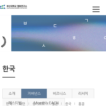
한국
소개
거버넌스
비즈니스
리서치
페스티벌
Monthly EACN
한국
대만
싱가포르
일본
중국
홍콩