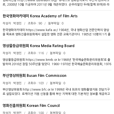
영화의전당 http://www.dureraum.org/ ‘유네스코 영화창의도시’ 부산의 랜드마크
국, 일본, 인도네시아, 베트남 등 해외 여러 국가에서 국내 콘텐츠 기업의 현지 시장 개척
상으로 하는 문화예술교육 프로그램도 활발히 진행 중이며 교육 프로그램은 아시아문화
로, 2008년 10월 기공하여 2011년 9월 개관하였다. 순우리말인 두레(함께 모여)와 라
을 지원하는 해외비즈니스센터를 운영 중이다. 콘텐츠산업의 진흥을 목표로 콘텐츠기업
예술체험, 아시아 특화교육, 인문강좌, 전시연계 교육 등 다양한 주제로 구성되어 있다.
움(즐거움)을 조합하여 두레라움(함께 모여 영화를 즐기는 자리)이라는 애칭으로도 불린
의 경쟁력 강화, 콘텐츠산업의 미래 성장 기반 확충, 지속 가능한 경영체계 확립을 도모
아시아문화박물관아카이브는 아시아의 문화 다양성 발굴, 가치 확산을 위해 아시아 문화
다. 2011년 10월 시네마테크부산의 통합으로 2011년 11월 중극장, 소극장, 시네마테
한다. 이를 위해 한국콘텐츠진흥원에서는 기업 맞춤형 제작지원, 기술기반 신산업분야
관련 자료를 수집하고 아시아 문화를 연구하는 곳이다. 국립아시아문화전당이 기획·발굴
한국영화아카데미 Korea Academy of Film Arts
크를 영화상영관으로 등록하였다. 영화의전당 시설은 하늘연극장, 중극장, 소극장, 시네
지원, 기관 경영·사업구조 혁신, K-콘텐츠 글로벌 진출지원, 융복합 미래인재 양성, 윤리·
한 전문주제 자료와 기증 자료, 국립아시아문화전당의 활동기록 자료, 소장 도서와 연구
마테크와 같이 공연장과 영화관 등이 위치한 ‘시네마운틴’, 영화도서관이 있는 ‘더블콘’,
인권경영 내재화, 스타트업 단계별 성장지원, 지역 주도 산업 생태계 조성, 안전·환경 수
자료, 아시아 국가별 자료 등을 접할 수 있다.
작성자
박정민
조회수
90
첨부파일
0
인디플러스와 교육시설 등이 위치한 ‘비프힐’로 구성되어있다. 비프힐과 시네마운틴 사이
준 제고, 가치중심 정책금융 활성화, 콘텐츠산업 정책기능 강화, 동반성장 문화 확산이라
한국영화아카데미 https://www.kafa.ac/ 1984년, 국내 영화산업 전문인력의 양상
에는 시민들이 자유롭게 오갈 수 있는 야외광장이 있으며, 야외광장과 야외극장은 영화
는 12개의 전략과제를 수립하였다. 주요 지원사업으로는 문화기술연구개발, 메타버스
을 목표로 영화진흥위원회에서 설립한 영화 전문 교육기관이다. 1985년 10명의 1기 졸
상영과 공연 및 행사를 진행하는 곳으로 매년 부산국제영화제의 개·폐막식이 개최되는
콘텐츠 IP 구축 연구개발, 저작권 보호 및 이용활성화 기술개발, 소프트웨어 저작권 연구
업생을 배출한 이래로 허진호, 봉준호, 장준환, 최동훈, 윤성현, 조성희 감독을 비롯한 7
장소이다. 영화의전당은 문화사업(영화·영상·전시) 활성화, 부산 문화 생태계 조성 기여,
개발, 만화 해외 플랫폼 구축 및 운영 지원, 이야기 창작발전소, 방송영상콘텐츠 기획안
00여 명의 영화 인재를 배출하였다. 한국영화아카데미는 30명 내외의 소수 인원을 대상
시민참여 확대, 고객·구성원 만족 경영을 추진목표로 대중영화 및 독립·예술영화를 비롯
공모, 방송영상 콘텐츠 제작지원, OTT특화 콘텐츠 제작지원, 국산 애니메이션 제작지원
영상물등급위원회 Korea Media Rating Board
으로 제작 중심의 교육을 진행한다. 교육과정은 연출 전공, 촬영 전공, 애니메이션 전공,
한 다채로운 영화 상영의 플랫폼으로 기능한다. 뮤지컬, 연극, 음악회, 사진전과 같이 다
등이 있다.
프로듀싱 전공을 포함하는 정규과정, 사전제작과정, 극영화 제작과정과 애니메이션 제작
양한 공연·전시·행사를 개최하는 예술과의 만남의 장이기도 하다. 또한 영화·예술아카데
작성자
박정민
조회수
116
첨부파일
0
과정으로 나뉜 장편과정, 기술과정, 글로벌과정으로 구성되어 있다. 특히 글로벌과정은
미는 영화 및 예술 강좌, 어린이청소년강좌 등 다양한 연령대의 시민을 위한 강좌를 진행
영상물등급위원회 https://www.kmrb.or.kr 1966년 ‘한국예술문화윤리위원회’로 출
국내 영화인들에게 시장 가능성이 높은 외국 영화 시장을 소개하고, 다양한 국가 소속 영
하고 있다. 영화도서관에서는 시네마테크부산의 역대 기획전 관련 자료, 부산국제영화제
발하여 2016년 창립 50주년을 맞았다. 1966~1970년 한국예술문화윤리위원회, 1976
화인들과의 교류 기회를 제공하면서 해외 시장으로의 진출 및 국가간 협업을 도모한다.
역대 출품작 자료, 한국영상자료원 부산분원 자료 등 귀중한 영상자료와 문헌자료를 열
~1986년 한국공연윤리위원회, 1986~1996년 공연윤리위원회, 1997~1998년 한국
2008년 영화인교육센터 개관 이후, 현재 영화교육지원센터라는 이름으로 현장 영화인
람할 수 있다.
공연예술진흥협의회를 거쳐 1999년 이후 현재까지 영상물등급위원회로 운영 중이다. 1
의 역량을 강화하는 교육프로그램을 운영하고 있다. KAFA+ 영화인교육프로그램에서는
부산영상위원회 Busan Film Commission
970년 극영화 시나리오의 사전심의, 1979년 영화심의, 1981년 비디오물 심의 수정, 1
예비 영화인 육성을 위한 신규 인력 육성 교육 프로그램, 산업 동향 교육 프로그램, 타 직
986년 외국영화 수입심의 및 예고편·광고영화 심의 활동에 이어 2009년 ‘영화 및 비디오
무에 대한 이해와 직무 전문성을 높이는 직무별 교육 프로그램, 실무 중심 역량 강화를 도
작성자
박정민
조회수
103
첨부파일
0
물의 진흥에 관한 법률’ 개정과 함께 영상물 내용정보표시제도 법제화, 영화 제한상영가
모하는 실무 워크샵, 인문/과학/교양 등 다양한 분야의 자기 개발 교육 프로그램을 포함
부산영상위원회 http://www.bfc.or.kr 1999년 국내 최초의 영화촬영지원 전담기구
등급분류 기준 구체화, 비디오물 제한관람가 등급 신설 등을 진행하였다. 영상물등급위
한다. 한국영화아카데미 홈페이지에서 관련 강좌를 직접 신청할 수 있다.
로 설립되었다. 로케이션 지원 신청을 통해 부산 지역에 대한 기본적인 정보를 제공하고
원회는 ‘영화 및 비디오물의 진흥에 관한 법률 제71조’를 설립 근거로 하며 설립 목적은
촬영 장소를 추천하는 등 부산에서의 영화·영상물 제작이 원활히 진행될 수 있도록 돕는
영화·비디오물 및 공연물과 그 광고·선전물에 대한 윤리성 및 공공성을 확보하고 청소년
다. 2021년 12월 기준 누적 촬영 영화·영상물이 총 1,616편에 달하며, 2022년 한 해 동
을 보호하기 위한 것이다. 주요 사업으로는 분야별 소위원회(영화, 국내비디오물, 국외비
영화진흥위원회 Korean Film Council
안 영화 25편, 기타 영상물 113편을 촬영을 지원하였다. 부산영상위원회의 로케이션 검
디오물, 광고물, 공연추천) 개최를 통해 수행하는 영상물 등급분류 및 공연물 추천업무,
색 페이지에서는 시설의 성격에 따라 분류된 로케이션, 다양한 각도에서 촬영된 시설 이
영상물 사후관리, 등급분류 조사·연구, 등급분류 제도 교육 및 홍보, 정보화를 통한 고객
작성자
박정민
조회수
100
첨부파일
0