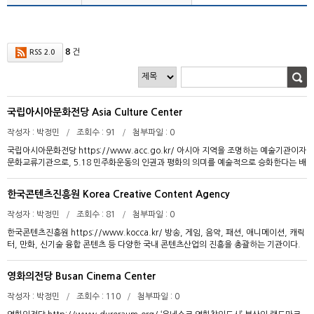
8
건
RSS 2.0
국립아시아문화전당 Asia Culture Center
작성자
박정민
조회수
91
첨부파일
0
국립아시아문화전당 https://www.acc.go.kr/ 아시아 지역을 조명하는 예술기관이자
문화교류기관으로, 5.18 민주화운동의 인권과 평화의 의미를 예술적으로 승화한다는 배
경에서 출발하여 2015년 11월 개관하였다. 2022년 1월 국립아시아문화전당 및 아시아
문화원 일원화를 통해 통합 국립아시아문화전당이 출범했다. 국립아시아문화전당의 역
한국콘텐츠진흥원 Korea Creative Content Agency
할은 아시아를 비롯, 전 세계 참여자들이 연구와 창작, 제작이라는 세 단계를 자유롭게
수행하는 통합 플랫폼으로서 기능하는 것이다. 민주평화교류원, 문화정보원, 문화창조
작성자
박정민
조회수
81
첨부파일
0
원, 예술극장, 어린이문화원의 5개원으로 구성되어 공연과 전시, 행사, 교육과 같은 다양
한국콘텐츠진흥원 https://www.kocca.kr/ 방송, 게임, 음악, 패션, 애니메이션, 캐릭
한 프로그램을 운영 중이다. 국립아시아문화전당은 아시아 문화에 대한 심층 연구, 아시
터, 만화, 신기술 융합 콘텐츠 등 다양한 국내 콘텐츠산업의 진흥을 총괄하는 기관이다.
아 문화를 통한 새로운 창작소재 발굴 등을 수행하며 전 세계 예술가, 연구자, 엔지니어
2009년 2월 한국콘텐츠진흥원 설립위원회 발족개정법률고시 이후 5월 5개 기관(한국
등 인재들의 창작 활동을 지원하는 창제작센터를 운영한다. 이와 같은 아시아문화연구와
방송영상산업진흥원, 한국게임산업진흥원, 한국문화콘텐츠진흥원, 문화콘텐츠센터, 한
창제작센터 활동은 아시아 문화와 예술의 융성, 아시아 각국의 상호 이해 등을 도모하는
영화의전당 Busan Cinema Center
국소프트웨어진흥원디지털콘텐츠사업단)을 통합하여 설립되었다. 현재 나주에 본원을
국제교류 방식을 기반으로 한다. 이는 레지던시 프로그램인 ‘ACC-R’을 통해 구체화되어
두고 있으며 글로벌게임허브센터(판교), DMS방송제작센터(상암), 스튜디오큐브(대전),
새로운 결과물의 도출, 인적 교류, 국립아시아문화전당에서의 전시 및 공연, 전 세계적
작성자
박정민
조회수
110
첨부파일
0
문화체육관광기술진흥센터(대전) 등 전국 각지에 관련 기관을 운영하고 있다. 미국, 중
유통을 통한 확산으로 이어진다. 배움인, 전문인을 포함하여 특히 청소년과 어린이를 대